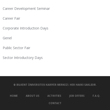
Career Development Seminar
Career Fair
Corporate Introduction Days
Genel
Public Sector Fair
Sector Introductory Days
© BILKENT ÜNIVERSITESI KARIYER MERKEZI. HER HAKKI SAKLIDIR.
HOME
ABOUT US
ACTIVITIES
JOB OFFERS
F.A.Q.
CONTACT