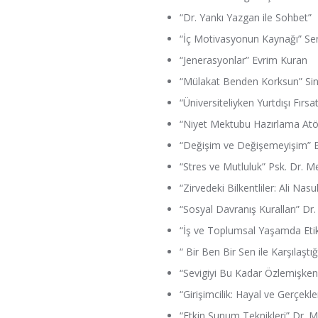
“Dr. Yankı Yazgan ile Sohbet”
“İç Motivasyonun Kaynağı” Se
“Jenerasyonlar” Evrim Kuran
“Mülakat Benden Korksun” S
“Üniversiteliyken Yurtdışı Fırsat
“Niyet Mektubu Hazırlama Atöl
“Değişim ve Değişemeyişim” B
“Stres ve Mutluluk” Psk. Dr. 
“Zirvedeki Bilkentliler: Ali Na
“Sosyal Davranış Kuralları” Dr
“İş ve Toplumsal Yaşamda Eti
“ Bir Ben Bir Sen ile Karşılaş
“Sevigiyi Bu Kadar Özlemişken…
“Girişimcilik: Hayal ve Gerçekl
“Etkin Sunum Teknikleri” Dr. 