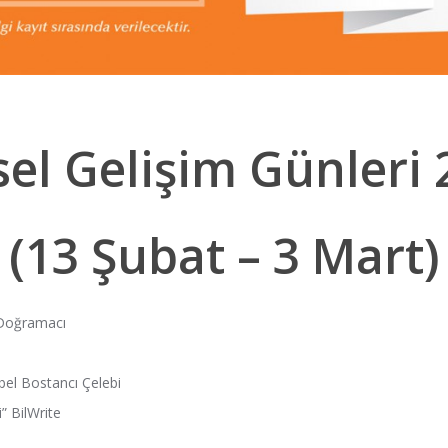
sel Gelişim Günleri
(13 Şubat – 3 Mart)
i Doğramacı
bel Bostancı Çelebi
” BilWrite