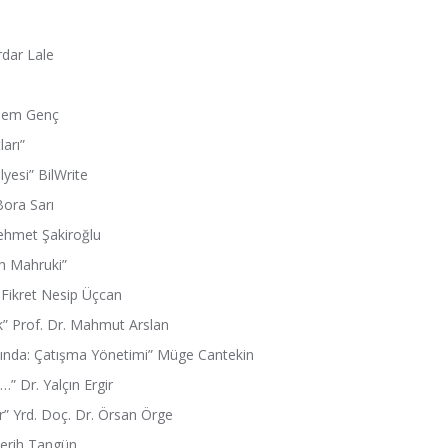
rdar Lale
inem Genç
ları”
yesi” BilWrite
ora Sarı
Mehmet Şakiroğlu
suh Mahruki”
. Fikret Nesip Üçcan
k” Prof. Dr. Mahmut Arslan
tığında: Çatışma Yönetimi” Müge Cantekin
” Dr. Yalçın Ergir
er” Yrd. Doç. Dr. Örsan Örge
Merih Tangün