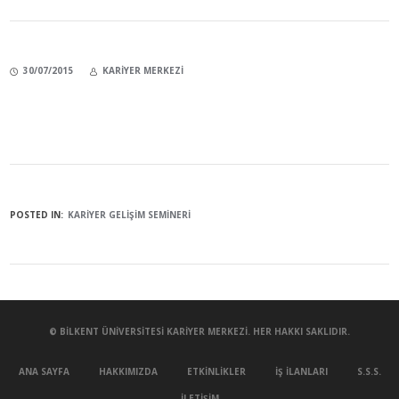
30/07/2015
KARIYER MERKEZI
POSTED IN:
KARIYER GELIŞIM SEMINERI
© BILKENT ÜNIVERSITESI KARIYER MERKEZI. HER HAKKI SAKLIDIR.
ANA SAYFA
HAKKIMIZDA
ETKINLIKLER
İŞ İLANLARI
S.S.S.
İLETIŞIM