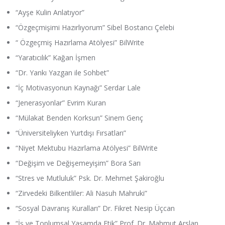
“Ayşe Kulin Anlatıyor”
“Özgeçmişimi Hazırlıyorum” Sibel Bostancı Çelebi
“ Özgeçmiş Hazırlama Atölyesi” BilWrite
“Yaratıcılık” Kağan İşmen
“Dr. Yankı Yazgan ile Sohbet”
“İç Motivasyonun Kaynağı” Serdar Lale
“Jenerasyonlar” Evrim Kuran
“Mülakat Benden Korksun” Sinem Genç
“Üniversiteliyken Yurtdışı Fırsatları”
“Niyet Mektubu Hazırlama Atölyesi” BilWrite
“Değişim ve Değişemeyişim” Bora Sarı
“Stres ve Mutluluk” Psk. Dr. Mehmet Şakiroğlu
“Zirvedeki Bilkentliler: Ali Nasuh Mahruki”
“Sosyal Davranış Kuralları” Dr. Fikret Nesip Üçcan
“İş ve Toplumsal Yaşamda Etik” Prof. Dr. Mahmut Arslan