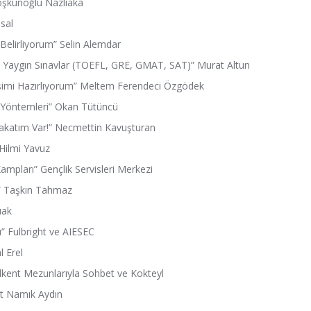
Coşkunoğlu Nazlıaka
nsal
Belirliyorum” Selin Alemdar
in Yaygın Sınavlar (TOEFL, GRE, GMAT, SAT)” Murat Altun
şimi Hazırlıyorum” Meltem Ferendeci Özgödek
 Yöntemleri” Okan Tütüncü
lakatım Var!” Necmettin Kavuşturan
 Hilmi Yavuz
Kampları” Gençlik Servisleri Merkezi
i” Taşkın Tahmaz
ıak
ı” Fulbright ve AIESEC
l Erel
lkent Mezunlarıyla Sohbet ve Kokteyl
t Namık Aydın