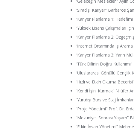
“Geleceğin Meslekleri” Aylin 
“Sıradışı Kariyer” Barbaros Şa
“Kariyer Planlama 1: Hedefimi 
“Yüksek Lisans Çalışmaları İç
“Kariyer Planlama 2: Özgeçmi
“İnternet Ortamında İş Arama
“Kariyer Planlama 3: Yarın Mü
“Türk Dilinin Doğru Kullanımı”
“Uluslararası Gönüllü Gençlik 
“Hızlı ve Etkin Okuma Beceris
“Kendi İşini Kurmak” Nilüfer Ar
“Yurtdışı Burs ve Staj İmkanlar
“Proje Yönetimi” Prof. Dr. Erda
“Mezuniyet Sonrası Yaşam” Bi
“Etkin İnsan Yönetimi” Mehme