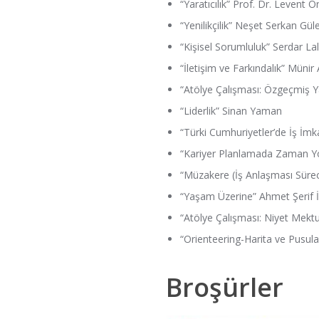
“Yaratıcılık” Prof. Dr. Levent O
“Yenilikçilik” Neşet Serkan Gül
“Kişisel Sorumluluk” Serdar La
“İletişim ve Farkındalık” Münir
“Atölye Çalışması: Özgeçmiş 
“Liderlik” Sinan Yaman
“Türki Cumhuriyetler’de İş İmka
“Kariyer Planlamada Zaman Yö
“Müzakere (İş Anlaşması Sürec
“Yaşam Üzerine” Ahmet Şerif 
“Atölye Çalışması: Niyet Mek
“Orienteering-Harita ve Pusu
Broşürler