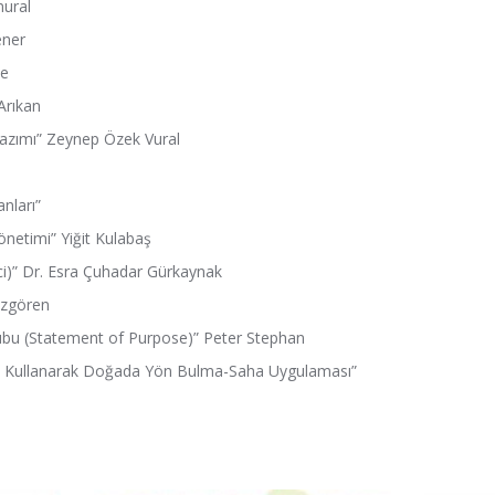
nural
ener
le
 Arıkan
Yazımı” Zeynep Özek Vural
nları”
netimi” Yiğit Kulabaş
i)” Dr. Esra Çuhadar Gürkaynak
İzgören
tubu (Statement of Purpose)” Peter Stephan
la Kullanarak Doğada Yön Bulma-Saha Uygulaması”