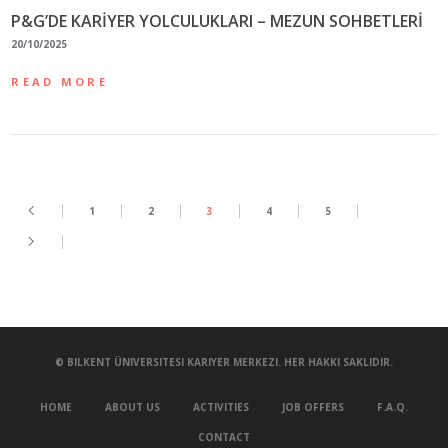
P&G’DE KARİYER YOLCULUKLARI – MEZUN SOHBETLERİ
20/10/2025
READ MORE
1
2
3
4
5
© BILKENT ÜNIVERSITESI KARIYER MERKEZI. HER HAKKI SAKLIDIR.
HOME
ABOUT US
ACTIVITIES
JOB OFFERS
F.A.Q.
CONTACT